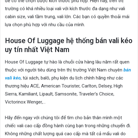
để có thể chọn được kích thước phù hợp. Hiện nay, trên thị
trường có khá nhiều loại vali với kích thước đa dạng như vali
cabin size, vali tầm trung, vali lớn. Các bạn có quyền thoải mái
lựa chọn phù hợp với nhu cầu của mình.
House Of Luggage hệ thống bán vali kéo
uy tín nhất Việt Nam
House Of Luggage tự hào là chuỗi cửa hàng lâu năm rất quen
thuộc với người tiêu dùng trên thị trường Việt Nam chuyên
bán
vali kéo
, túi xách, balô, phụ kiện du lịch chính hãng như các
thương hiệu ACE, American Tourister, Carlton, Delsey, High
Sierra, Kamiliant, Lipault, Samsonite, Traveler’s Choice,
Victorinox Wenger,…
Hãy đến ngay với chúng tôi để tìm cho bản thân mình một
chiếc vali cao cấp đồng hành cùng bạn trong những chuyến đi.
Không những chất lượng quá cao cấp mà tất cả mẩu vali do