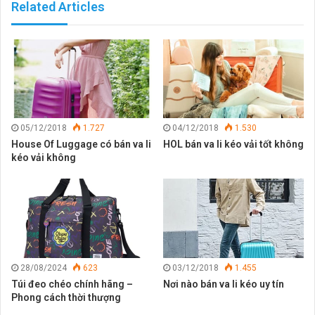
Related Articles
05/12/2018
1.727
04/12/2018
1.530
House Of Luggage có bán va li
HOL bán va li kéo vải tốt không
kéo vải không
28/08/2024
623
03/12/2018
1.455
Túi đeo chéo chính hãng –
Nơi nào bán va li kéo uy tín
Phong cách thời thượng