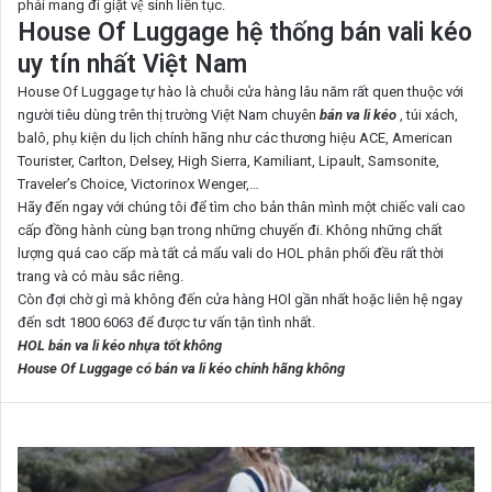
phải mang đi giặt vệ sinh liên tục.
House Of Luggage hệ thống bán vali kéo
uy tín nhất Việt Nam
House Of Luggage tự hào là chuỗi cửa hàng lâu năm rất quen thuộc với
người tiêu dùng trên thị trường Việt Nam chuyên
bán va li kéo
, túi xách,
balô, phụ kiện du lịch chính hãng như các thương hiệu ACE, American
Tourister, Carlton, Delsey, High Sierra, Kamiliant, Lipault, Samsonite,
Traveler’s Choice, Victorinox Wenger,…
Hãy đến ngay với chúng tôi để tìm cho bản thân mình một chiếc vali cao
cấp đồng hành cùng bạn trong những chuyến đi. Không những chất
lượng quá cao cấp mà tất cả mẩu vali do HOL phân phối đều rất thời
trang và có màu sắc riêng.
Còn đợi chờ gì mà không đến cửa hàng HOl gần nhất hoặc liên hệ ngay
đến sdt 1800 6063 để được tư vấn tận tình nhất.
HOL bán va li kéo nhựa tốt không
House Of Luggage có bán va li kéo chính hãng không