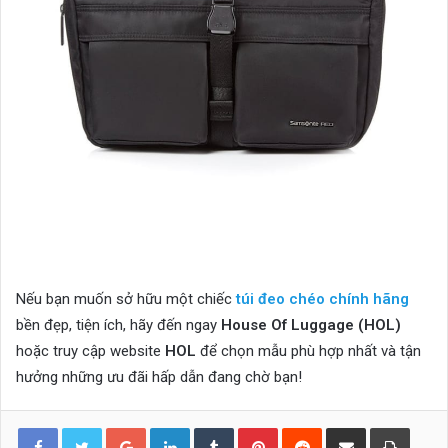
Nếu bạn muốn sở hữu một chiếc
túi đeo chéo chính hãng
bền đẹp, tiện ích, hãy đến ngay
House Of Luggage (HOL)
hoặc truy cập website
HOL
để chọn mẫu phù hợp nhất và tận
hưởng những ưu đãi hấp dẫn đang chờ bạn!
Google+
LinkedIn
Tumblr
Pinterest
Reddit
Share via Email
Print